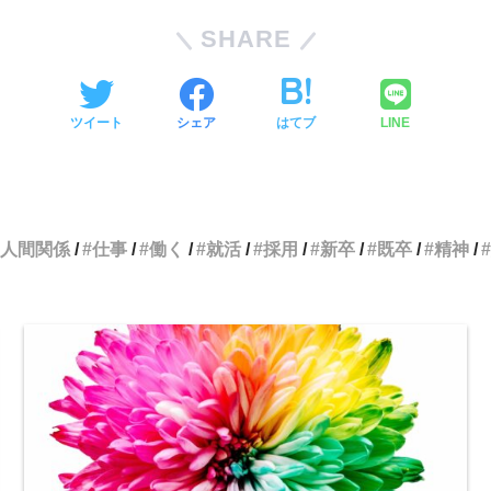
SHARE
ツイート
シェア
はてブ
LINE
人間関係
仕事
働く
就活
採用
新卒
既卒
精神