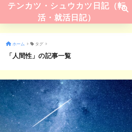
テンカツ・シュウカツ日記（転
活・就活日記）
ホーム
タグ
「人間性」の記事一覧