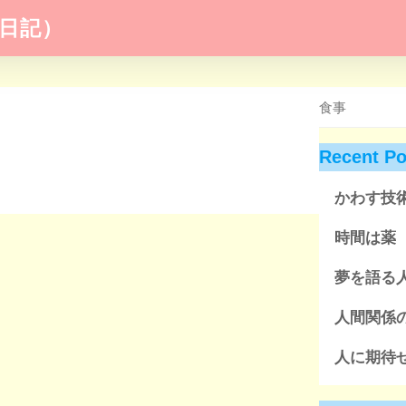
日記）
Recent Po
かわす技
時間は薬
夢を語る
人間関係
人に期待