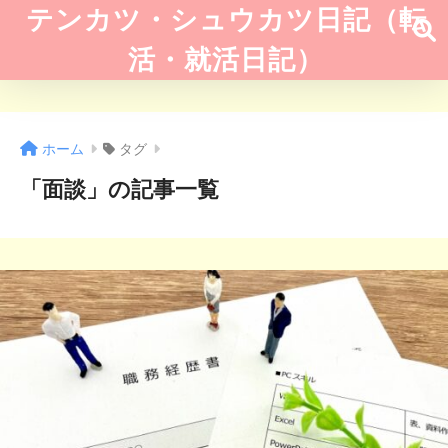
テンカツ・シュウカツ日記（転
活・就活日記）
ホーム
タグ
「面談」の記事一覧