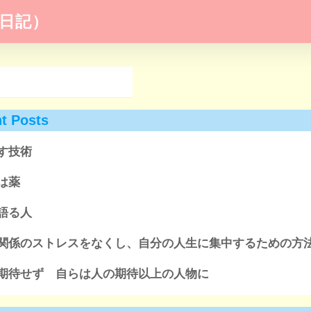
日記）
t Posts
す技術
は薬
語る人
関係のストレスをなくし、自分の人生に集中するための方
期待せず 自らは人の期待以上の人物に